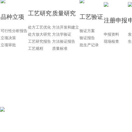
​工艺研究
​质量研究
品种立项
​工艺验证
​注册申报
处方工艺优化
方法开发和建立
可行性分析报告
验证方案
处方放大研究
方法学验证
申报资料
发
立项决策
验证报告
工艺研究报告
方法验证报告
现场核查
生
立项审批
批生产记录
工艺规程
质量标准